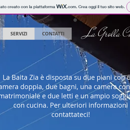
tato creato con la piattaforma
.com
. Crea oggi il tuo sito web.
La Grolla C
SERVIZI
CONTATTI
La Baita Zia è disposta su due piani con 
amera doppia, due bagni, una camera con 
matrimoniale e due letti e un ampio sogg
con cucina. Per ulteriori informazioni
contattateci!