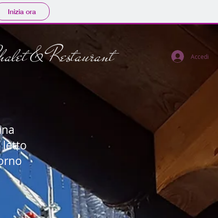
Inizia ora
halet & Restaurant
Accedi
una
letto
iorno